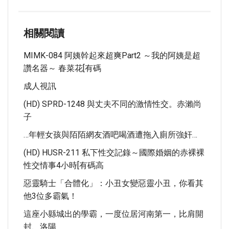
相關閱讀
MIMK-084 阿姨幹起來超爽Part2 ～我的阿姨是超
讚名器～ 春菜花[有碼
成人視訊
(HD) SPRD-1248 與丈夫不同的激情性交。赤瀨尚
子
…年輕女孩與陌陌網友酒吧喝酒遭拖入廁所強奸…
(HD) HUSR-211 私下性交記錄～國際婚姻的赤裸裸
性交情事4小時[有碼高
惡靈騎士「合體化」：小丑女變惡靈小丑，你看其
他3位多霸氣！
這座小縣城出的學霸，一度位居河南第一，比肩開
封、洛陽