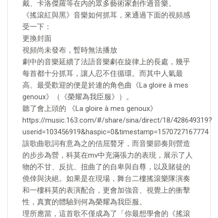
戴、卡洛傑羅等在內的眾多藝術家創作過音樂。
《搖滾紅與黑》音樂如何抓耳，來通過下面的視頻感
受一下：
更換封面
視頻尚未發布，暫時無法播放
劇中的音樂延續了法語音樂劇在旋律上的長處，幾乎
每首都十分抓耳，讓人忍不住循環。而其中人氣最
高、最受歡迎的便是於連的角色曲《La gloire à mes
genoux》（《榮耀為我臣服》）。
聽了會上頭的 《La gloire à mes genoux》
https://music.163.com/#/share/sina/direct/18/428649319?
userid=103456919&haspic=0&timestamp=1570727167774
該歌曲歌詞有意為之的佶屈聱牙，而音樂節奏則營造
的步步為營，科莫在mv中充滿張力的表現，展示了人
物的不甘、反抗、扭曲了的自卑與自尊，以及賭徒的
僥倖與決絕。如果是在現場，舞台二樓搖滾樂隊演奏
和一樓科莫的表演配合，更會加強音、視覺上的衝擊
性，真實的體驗到何為榮耀為我臣服。
理所應當，這首歌不僅成為了「你最想學會的《搖滾