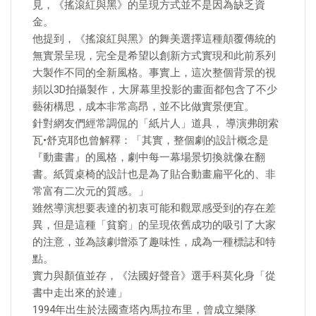
見，《搖滾紅與黑》的呈現方式並不是因為缺乏資
金。
他提到，《搖滾紅與黑》的舞美選擇這種顛覆傳統的
無實景呈現，完全是希望以創新方式實現和此前系列
大製作不同的全新風格。事實上，這次整個背景的視
頻以3D拍攝製作，大屏幕里投影的畫面都包含了不少
藝術構思，成本非常高昂，並不比做實景便宜。
針對網友們經常調侃的「紙片人」道具， 導演弗朗索
瓦•舒克耶也曾解釋：「其實，整個劇的設計概念是
『動畫書』的風格，劇中每一幕場景切換就像在翻
書。紙質桌椅的設計也是為了貼合動畫扁平化的、非
常富有二次元的質感。」
雖然導演想要表達的初衷可能和觀眾感受到的存在差
異，但是這種「貧窮」的呈現依舊成功的吸引了大家
的注意，並為該劇增添了趣味性，成為一種標誌和特
點。
實力與顏值並存，《法國好聲音》選手科莫化身「從
書中走出來的於連」
1994年出生於法國查塔內馬拉布里，曾成立樂隊