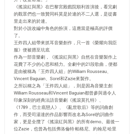
《搖滾紅與黑》在巴黎宮殿戲院順利首演後，看完劇
的觀眾們也一致贊同科莫是於連的不二人選，是從書
里走出來的於連。
對於小說改編中角色的扮演，這應當是極高的評價
了。
王炸四人組帶來抓耳音樂創作，只一首《榮耀向我臣
服》便被摁至坑底
作為一部音樂劇，《搖滾紅與黑》自然在音樂製作上
花費了不少的心思和精力。全劇中的21段歌曲，便都
是由被稱為「王炸四人組」的William Rousseau、
Vincent Baguian、Sorel和Zazie來製作。
之所以稱之為「王炸四人組」，則是因為音樂主創
William Rousseau和Vincent Baguian都曾參與過令人
印象深刻的經典法語音樂劇《搖滾莫扎特》、
《1789，巴士底戀人》、《亂世歌后》等的詞曲創
作，而受司湯達的作品影響而改名為Sorel的詞曲作
家，更是全攬了《搖滾紅與黑》的所有demo。最後一
位Zazie，也曾為包括弗洛倫特·帕格尼、約翰尼·哈里