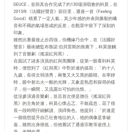
DEUCE，並與其合作完成了約130場演唱會的科莫，在
2015年《法國好聲音》節目里，通過一首《Feeling
Good》積累了一定人氣，其少年感的外表與撕裂的嗓
音和不羈的氣場形成的反差，在觀眾中留下了深刻的
印象。
雖然比賽最後止步四強，但機緣巧合中，在《法國好
聲音》藝術總監布魯諾·伯貝雷斯的推薦下，科莫接觸
到了音樂劇《搖滾紅與黑》。
在面試了諸多演員的紅與黑團隊，從第一眼看到科莫
時，便想到了《紅與黑》中對於連的描寫：「約十八
九歲，長得文弱清秀，兩隻又大又黑的眼睛。在寧靜
時，眼中射出火一般的光輝，又象是熟思和探尋的樣
子，但一瞬間，又流露出可怕的仇恨。」
從沒參演過音樂劇，並且首次便是擔任《搖滾紅與
黑》的主角於連，科莫心懷忐忑、不敢疏忽，花了很
長一段時間仔細解讀、演繹角色。他提到：「於連是
一個很想提升自己社會地位的人，他的偶像是拿破
崙，雖然出身很低，但他嘗試了通過宗教等途徑上
升，改變命運。」