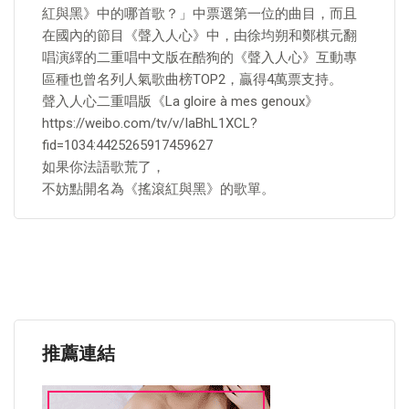
紅與黑》中的哪首歌？」中票選第一位的曲目，而且
在國內的節目《聲入人心》中，由徐均朔和鄭棋元翻
唱演繹的二重唱中文版在酷狗的《聲入人心》互動專
區種也曾名列人氣歌曲榜TOP2，贏得4萬票支持。
聲入人心二重唱版《La gloire à mes genoux》
https://weibo.com/tv/v/IaBhL1XCL?
fid=1034:4425265917459627
如果你法語歌荒了，
不妨點開名為《搖滾紅與黑》的歌單。
推薦連結