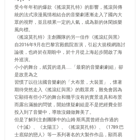
受今年年初的爆款《搖滾莫扎特》的影響，搖滾與傳
統的法式浪漫風情相結合的音樂劇逐漸走入了國內大
眾的視野，並且積累一定的人氣，成為新的休閑娛樂
風向標。
《搖滾莫扎特》主創團隊的另一佳作《搖滾紅與黑》
自2016年9月在巴黎宮殿戲院首演，引起大規模網路討
論後，也終於在期盼中，於十月從上海起步開啟了海
外巡演。
小小的舞台，紙質的道具……「最窮的音樂劇劇組」卻
是故意為之
習慣了以往法國音樂劇的「大布景，大裝置」，懷著
期待突然走入《搖滾紅與黑》的觀眾席，難免會因為
它顯得有些小巧的舞台和幾乎沒有的實景道具和布景
而露出滿臉的問號，開始懷疑劇組是不是把經費全部
投入到了音樂中，導致沒錢做舞美了。
但是了解到主創團隊中的山姆·斯馬賈曾經合作過的
《十誡》、《太陽王》、《搖滾莫扎特》、《1789:巴
士底獄的戀人》等一系列著名的大製作作品，顯而易