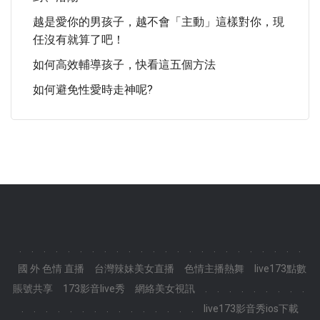
越是愛你的男孩子，越不會「主動」這樣對你，現
任沒有就算了吧！
如何高效輔導孩子，快看這五個方法
如何避免性愛時走神呢?
.
.
.
.
.
.
.
.
.
.
.
.
.
.
.
.
.
.
.
.
.
.
.
.
國 外 色情 直播
台灣辣妹美女直播
色情主播熱舞
live173點數
賬號共享
173影音live秀
網絡美女視訊
.
.
.
.
.
.
.
.
.
.
.
.
.
.
.
.
.
.
.
.
.
.
.
.
live173影音秀ios下載