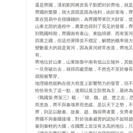
還是齊國，漢初劉邦將庶長子劉肥封於齊地，就是
齊國的繁榮，很大原因是因為地利，由於靠海，齊
業在貿易中在很賺錢的，為齊國帶來巨大財富，使
山東北部的過程中，農業也得到了長足的發展，齊
到戰國時期，齊國南有泰山、東臨琅琊、西有黃河
四塞之國，但這些屏障並不穩定，解體的概率很大
變數最大的就是黃河，因為黃河經常改道，齊地又
有。
齊地位於山東，山東除魯中南有低山丘陵外，其餘
一旦突破出去，就得四處受敵，不然也不至於修長
就能被擊穿。
地理雖然能夠在很大程度上影響勢力的發育，但不
恰恰喪失了這一點，後期以孤立防禦為主，最終為
《戰國策·齊策三》載：「韓、魏、趙、楚之志，
而患急，齊不與秦壤界而患緩。是以天下之勢，不
齊，則足以敵秦。故秦、趙、魏得齊者重，失齊者
齊國不與秦國接壤，對於強秦威脅的認知不如韓趙
秦則秦輕的大國，在國際上並沒有太高的地位，只