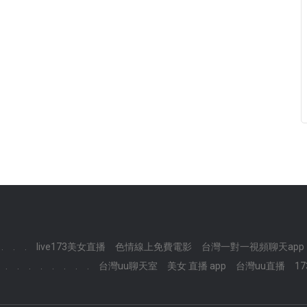
.
.
.
live173美女直播
色情線上免費電影
台灣一對一視頻聊天app
.
.
.
.
.
.
.
.
台灣uu聊天室
美女 直播 app
台灣uu直播
1