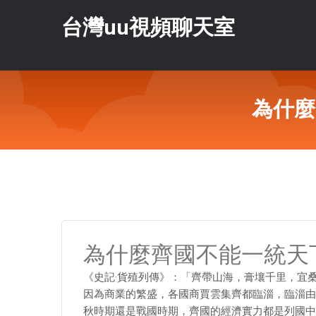
台灣uu視頻聊天室
為什麼
為什麼齊國不能一統天
《史記·貨殖列傳》：「齊帶山海，膏壤千里，宜
因為商業的繁盛，各國商賈雲集齊都臨淄，臨淄由
秋時期還是戰國時期，齊國的經濟實力都是列國中