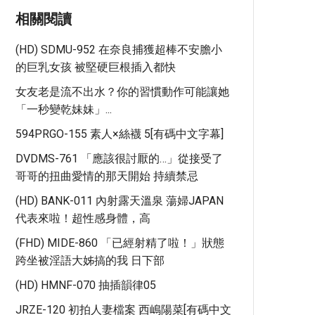
相關閱讀
(HD) SDMU-952 在奈良捕獲超棒不安膽小
的巨乳女孩 被堅硬巨根插入都快
女友老是流不出水？你的習慣動作可能讓她
「一秒變乾妹妹」...
594PRGO-155 素人×絲襪 5[有碼中文字幕]
DVDMS-761 「應該很討厭的…」從接受了
哥哥的扭曲愛情的那天開始 持續禁忌
(HD) BANK-011 內射露天溫泉 蕩婦JAPAN
代表來啦！超性感身體，高
(FHD) MIDE-860 「已經射精了啦！」狀態
跨坐被淫語大姊搞的我 日下部
(HD) HMNF-070 抽插韻律05
JRZE-120 初拍人妻檔案 西嶋陽菜[有碼中文