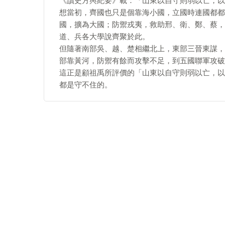
《讀史方輿紀要》載：「山東以自守則弱以亡，以
想當初，齊國也只是個靠海小國，立國時連國都都
國，擴為大國；防禦戎夷，救助邢、衛、鄭、蔡，
道、兵各大學說齊聚於此。
但隨著南部吳、越、楚相繼北上，東部三晉東謀，
部靠黃河，防禦有餘而攻擊不足，到五國聯軍攻破
這正是顧祖禹所評價的「山東以自守則弱以亡，以
都是守不住的。