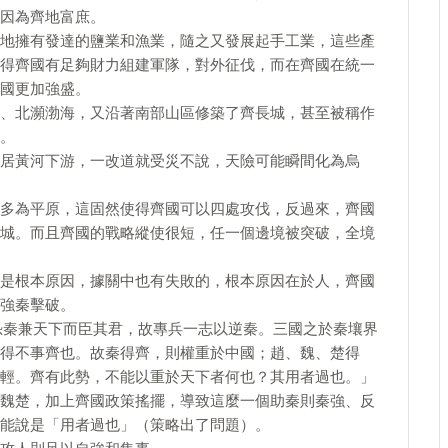
因為齊地富庶。
地擁有發達的鹽業和漁業，隨之又發展起手工業，這些產
得齊國有足夠財力組建軍隊，對外征伐，而在齊國在統一
國更加強盛。
、北瀕渤海，又沿著南部山區修築了齊長城，甚至被稱作
。
居黃河下游，一改道就受災不說，天險可能瞬間化為烏
多為平原，這固然使得齊國可以四處攻伐，反過來，齊國
城。而且齊國的戰略縱使很短，任一個邊境被突破，全境
是根本原因，據關中也有失敗的，根本原因在於人，齊國
強秦擊破。
恐秦兼天下而臣其君，故專兵一志以逆秦。三國之於秦壤界
得不事齊也。故秦得齊，則權重於中國；趙、魏、楚得
輕。齊有此勢，不能以重於天下者何也？其用者過也。」
魏楚，加上齊國政策搖擺，導致這麼一個助秦則秦強、反
能說是「用者過也」（策略出了問題）。