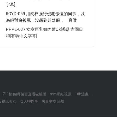
字幕]
ROYD-059 用肉棒強行侵犯傲慢的同事，以
為絕對會被罵，沒想到超舒服，一直做
PPPE-037 女友巨乳姐內射OK誘惑 吉岡日
和[有碼中文字幕]
711情色網,後宮直播破解版
mm網紅視訊
18h漫畫
.
73視訊美女
女人聊性事
夫妻交友 論壇